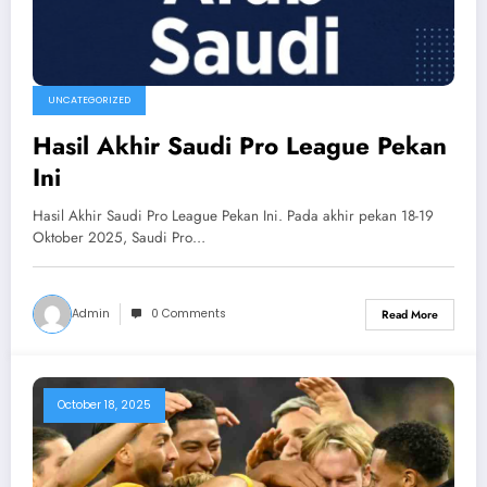
UNCATEGORIZED
Hasil Akhir Saudi Pro League Pekan
Ini
Hasil Akhir Saudi Pro League Pekan Ini. Pada akhir pekan 18-19
Oktober 2025, Saudi Pro…
Admin
0 Comments
Read More
October 18, 2025