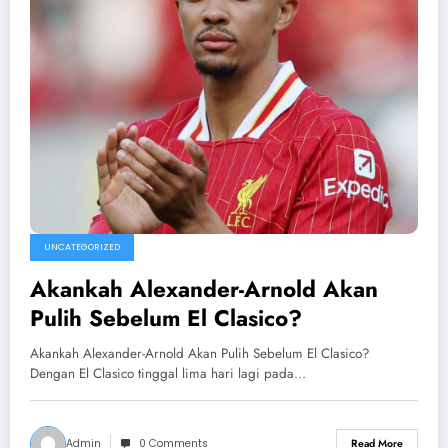
UNCATEGORIZED
Akankah Alexander-Arnold Akan
Pulih Sebelum El Clasico?
Akankah Alexander-Arnold Akan Pulih Sebelum El Clasico?
Dengan El Clasico tinggal lima hari lagi pada…
Admin
0 Comments
Read More