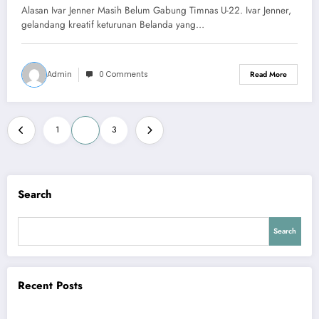
Alasan Ivar Jenner Masih Belum Gabung Timnas U-22. Ivar Jenner,
gelandang kreatif keturunan Belanda yang…
Admin
0 Comments
Read More
Posts
1
2
3
pagination
Search
Search
Recent Posts