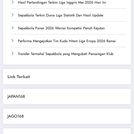
Hasil Pertandingan Terkini Liga Inggris Mei 2026 Hari Ini
Sepakbola Terkini Dunia Liga Statistik Dan Hasil Update
Sepakbola Panas 2026 Warnai Kompetisi Penuh Kejutan
Performa Mengejutkan Tim Kuda Hitam Liga Eropa 2026 Ramai
Transfer Termahal Sepakbola yang Mengubah Persaingan Klub
Link Terkait
JAPAN168
JAGO168