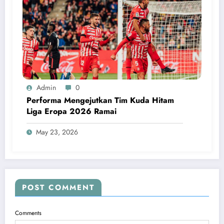
Admin
0
Performa Mengejutkan Tim Kuda Hitam
Liga Eropa 2026 Ramai
May 23, 2026
POST COMMENT
Comments