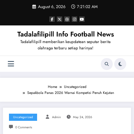
Skip
August 6, 2026
7:21:03 AM
to
content
Tadalafilipill Info Football News
Tadalafilipill memberikan keupdatean seputar berita
olahraga terbaru setiap harinya!
Home
Uncategorized
Sepakbola Panas 2026 Warnai Kompetisi Penuh Kejutan
Uncategorized
Admin
May 24, 2026
0 Comments