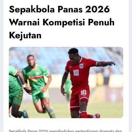
Sepakbola Panas 2026
Warnai Kompetisi Penuh
Kejutan
Sepakbola Panas 2026 menghadirkan pertandingan dramatis dan