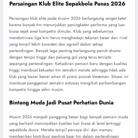
Persaingan Klub Elite Sepakbola Panas 2026
Persaingan klub elite pada musim 2026 berlangsung sangat ketat
karena banyak tim menunjukkan peningkatan performa yang luar
biasa sejak awal kompetisi dimulai. Klub yang sebelumnya
mendominasi liga kini harus menghadapi tekanan besar dari rival
yang tampil lebih konsisten dan agresif dalam setiap
pertandingan. Banyak laga penting berlangsung penuh drama
dengan tempo tinggi dan peluang gol yang terus tercipta
sepanjang pertandingan. Kehadiran pemain baru dengan kualitas
tinggi membuat kekuatan tim semakin merata sehingga tidak ada
klub yang benar benar aman di posisi puncak klasemen. Situasi ini
membuat penggemar semakin antusias mengikuti perkembangan
kompetisi hingga akhir musim.
Bintang Muda Jadi Pusat Perhatian Dunia
Musim 2026 menjadi panggung besar bagi banyak pemain muda
yang berhasil menunjukkan kualitas luar biasa di level tertinggi
sepakbola dunia. Mereka tampil percaya diri dan mampu
memberikan kontribusi penting bagi tim dalam pertandingan