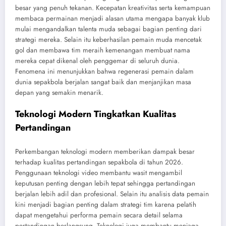
besar yang penuh tekanan. Kecepatan kreativitas serta kemampuan
membaca permainan menjadi alasan utama mengapa banyak klub
mulai mengandalkan talenta muda sebagai bagian penting dari
strategi mereka. Selain itu keberhasilan pemain muda mencetak
gol dan membawa tim meraih kemenangan membuat nama
mereka cepat dikenal oleh penggemar di seluruh dunia.
Fenomena ini menunjukkan bahwa regenerasi pemain dalam
dunia sepakbola berjalan sangat baik dan menjanjikan masa
depan yang semakin menarik.
Teknologi Modern Tingkatkan Kualitas
Pertandingan
Perkembangan teknologi modern memberikan dampak besar
terhadap kualitas pertandingan sepakbola di tahun 2026.
Penggunaan teknologi video membantu wasit mengambil
keputusan penting dengan lebih tepat sehingga pertandingan
berjalan lebih adil dan profesional. Selain itu analisis data pemain
kini menjadi bagian penting dalam strategi tim karena pelatih
dapat mengetahui performa pemain secara detail selama
pertandingan berlangsung. Teknologi juga membantu menjaga