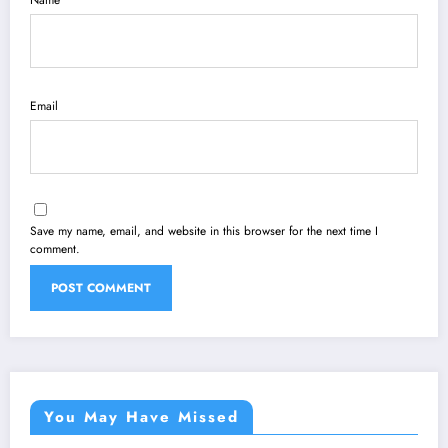
Name
Email
Save my name, email, and website in this browser for the next time I
comment.
You May Have Missed