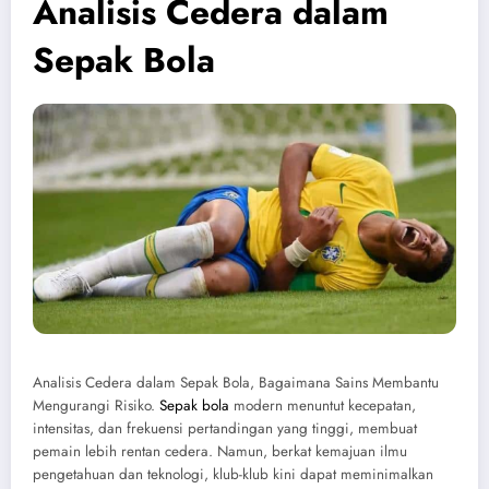
Analisis Cedera dalam
Sepak Bola
Analisis Cedera dalam Sepak Bola, Bagaimana Sains Membantu
Mengurangi Risiko.
Sepak bola
modern menuntut kecepatan,
intensitas, dan frekuensi pertandingan yang tinggi, membuat
pemain lebih rentan cedera. Namun, berkat kemajuan ilmu
pengetahuan dan teknologi, klub-klub kini dapat meminimalkan