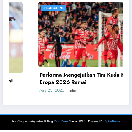
UNCATEGORIZED
Performa Mengejutkan Tim Kuda Hitam Liga
Eropa 2026 Ramai
May 23, 2026
admin
NewsBlogger - Magazine & Blog
WordPress
Theme 2026 | Powered By
SpiceThemes