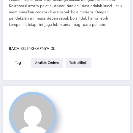
Kolaborasi antara pelatih, dokter, dan ahli data adalah kunci untuk
meminimalkan cedera di era sepak bola modern. Dengan
pendekatan ini, masa depan sepak bola tidak hanya lebih
kompetitif, tetapi ini juga lebih aman bagi para pemain.
BACA SELENGKAPNYA DI…
Tag
Analisis Cedera
Tadalafilipill