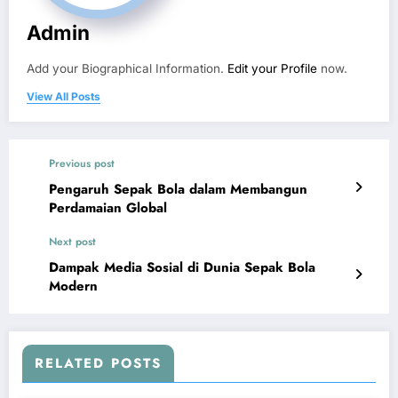
Admin
Add your Biographical Information.
Edit your Profile
now.
View All Posts
Previous post
Pengaruh Sepak Bola dalam Membangun
Perdamaian Global
Next post
Dampak Media Sosial di Dunia Sepak Bola
Modern
RELATED POSTS