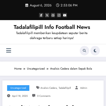
Skip
August 6, 2026
2:53:06 PM
to
content
Tadalafilipill Info Football News
Tadalafilipill memberikan keupdatean seputar berita
olahraga terbaru setiap harinya!
Home
Uncategorized
Analisis Cedera dalam Sepak Bola
,
Uncategorized
Analisis Cedera
Tadalafilipill
Admin
April 18, 2025
0 Comments