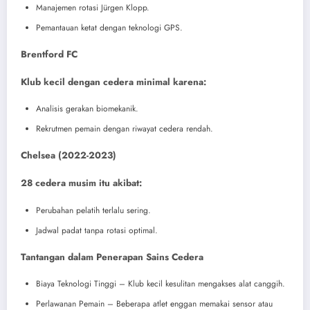
Manajemen rotasi Jürgen Klopp.
Pemantauan ketat dengan teknologi GPS.
Brentford FC
Klub kecil dengan cedera minimal karena:
Analisis gerakan biomekanik.
Rekrutmen pemain dengan riwayat cedera rendah.
Chelsea (2022-2023)
28 cedera musim itu akibat:
Perubahan pelatih terlalu sering.
Jadwal padat tanpa rotasi optimal.
Tantangan dalam Penerapan Sains Cedera
Biaya Teknologi Tinggi – Klub kecil kesulitan mengakses alat canggih.
Perlawanan Pemain – Beberapa atlet enggan memakai sensor atau