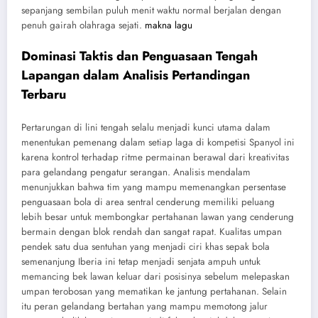
sepanjang sembilan puluh menit waktu normal berjalan dengan
penuh gairah olahraga sejati.
makna lagu
Dominasi Taktis dan Penguasaan Tengah
Lapangan dalam Analisis Pertandingan
Terbaru
Pertarungan di lini tengah selalu menjadi kunci utama dalam
menentukan pemenang dalam setiap laga di kompetisi Spanyol ini
karena kontrol terhadap ritme permainan berawal dari kreativitas
para gelandang pengatur serangan. Analisis mendalam
menunjukkan bahwa tim yang mampu memenangkan persentase
penguasaan bola di area sentral cenderung memiliki peluang
lebih besar untuk membongkar pertahanan lawan yang cenderung
bermain dengan blok rendah dan sangat rapat. Kualitas umpan
pendek satu dua sentuhan yang menjadi ciri khas sepak bola
semenanjung Iberia ini tetap menjadi senjata ampuh untuk
memancing bek lawan keluar dari posisinya sebelum melepaskan
umpan terobosan yang mematikan ke jantung pertahanan. Selain
itu peran gelandang bertahan yang mampu memotong jalur