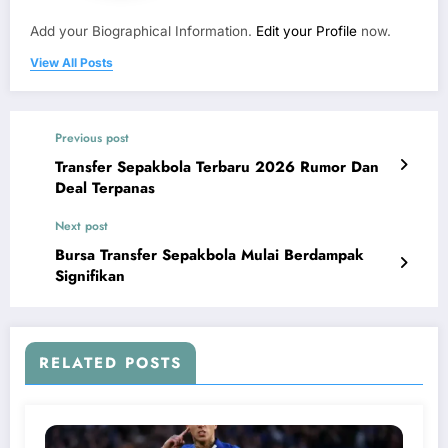
Add your Biographical Information.
Edit your Profile
now.
View All Posts
Previous post
Transfer Sepakbola Terbaru 2026 Rumor Dan
Deal Terpanas
Next post
Bursa Transfer Sepakbola Mulai Berdampak
Signifikan
RELATED POSTS