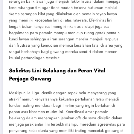
serangan balik lawan juga menjadi faktor krusial dalam menjaga
keseimbangan tim agar tidak mudah terkena hukuman melalui
skema serangan kilat yang dilakukan oleh pemain sayap lawan
yang memiliki kecepatan lari di atas rata-rata. Efektivitas lini
tengah bukan hanya soal mengirimkan asis tetapi juga soal
bagaimana para pemain mampu menutup ruang gerak pemain
kunci lawan sehingga aliran serangan mereka menjadi terputus
dan frustrasi yang kemudian memicu kesalahan fatal di area yang
sangat berbahaya bagi gawang mereka sendiri dalam momen
krusial pertandingan tersebut.
Soliditas Lini Belakang dan Peran Vital
Penjaga Gawang
Meskipun La Liga identik dengan sepak bola menyerang yang
atraktif namun kenyataannya kekuatan pertahanan tetap menjadi
fondasi paling mendasar bagi tim-tim yang ingin bertahan di
papan atas klasemen musim ini. Koordinasi antar pemain
belakang dalam menerapkan jebakan offside serta disiplin dalam
menjaga jarak antar lini terbukti mampu meredam agresivitas para
penyerang kelas dunia yang memiliki insting mencetak gol sangat