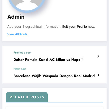
Admin
Add your Biographical Information.
Edit your Profile
now.
View All Posts
Previous post
Daftar Pemain Kunci AC Milan vs Napoli
Next post
Barcelona Wajib Waspada Dengan Real Madrid
RELATED POSTS