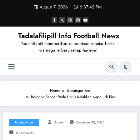
Skip
August 7, 2026
6:37:43 PM
to
content
Tadalafilipill Info Football News
Tadalafilipill memberikan keupdatean seputar berita
olahraga terbaru setiap harinya!
Home
Uncategorized
Bologna Sangat Pede Untuk Kalahkan Napoli di Final
Uncategorized
Admin
December 20, 2025
0 Comments