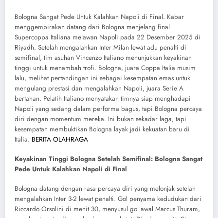
Bologna Sangat Pede Untuk Kalahkan Napoli di Final. Kabar
menggembirakan datang dari Bologna menjelang final
Supercoppa Italiana melawan Napoli pada 22 Desember 2025 di
Riyadh. Setelah mengalahkan Inter Milan lewat adu penalti di
semifinal, tim asuhan Vincenzo Italiano menunjukkan keyakinan
tinggi untuk menambah trofi. Bologna, juara Coppa Italia musim
lalu, melihat pertandingan ini sebagai kesempatan emas untuk
mengulang prestasi dan mengalahkan Napoli, juara Serie A
bertahan. Pelatih Italiano menyatakan timnya siap menghadapi
Napoli yang sedang dalam performa bagus, tapi Bologna percaya
diri dengan momentum mereka. Ini bukan sekadar laga, tapi
kesempatan membuktikan Bologna layak jadi kekuatan baru di
Italia.
BERITA OLAHRAGA
Keyakinan Tinggi Bologna Setelah Semifinal: Bologna Sangat
Pede Untuk Kalahkan Napoli di Final
Bologna datang dengan rasa percaya diri yang melonjak setelah
mengalahkan Inter 3-2 lewat penalti. Gol penyama kedudukan dari
Riccardo Orsolini di menit 30, menyusul gol awal Marcus Thuram,