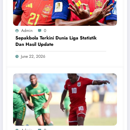
Admin
0
Sepakbola Terkini Dunia Liga Statistik
Dan Hasil Update
June 22, 2026