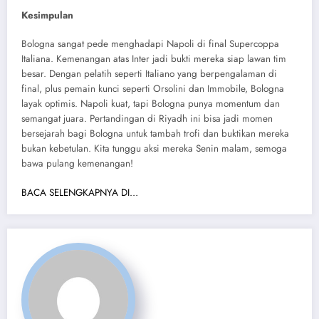
Kesimpulan
Bologna sangat pede menghadapi Napoli di final Supercoppa
Italiana. Kemenangan atas Inter jadi bukti mereka siap lawan tim
besar. Dengan pelatih seperti Italiano yang berpengalaman di
final, plus pemain kunci seperti Orsolini dan Immobile, Bologna
layak optimis. Napoli kuat, tapi Bologna punya momentum dan
semangat juara. Pertandingan di Riyadh ini bisa jadi momen
bersejarah bagi Bologna untuk tambah trofi dan buktikan mereka
bukan kebetulan. Kita tunggu aksi mereka Senin malam, semoga
bawa pulang kemenangan!
BACA SELENGKAPNYA DI…