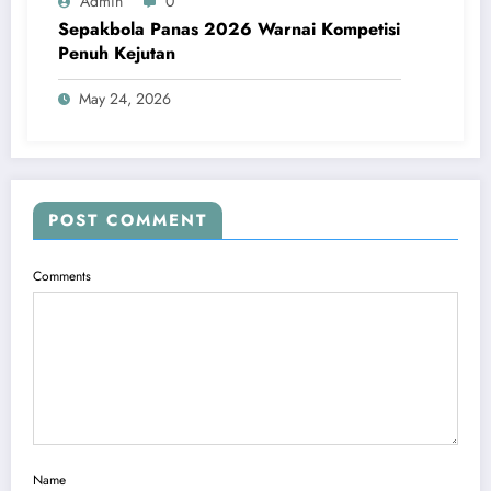
Admin
0
Sepakbola Panas 2026 Warnai Kompetisi
Penuh Kejutan
May 24, 2026
POST COMMENT
Comments
Name