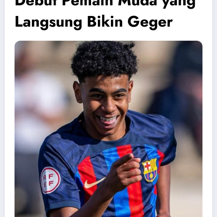
Debut Pemain Muda yang
Langsung Bikin Geger