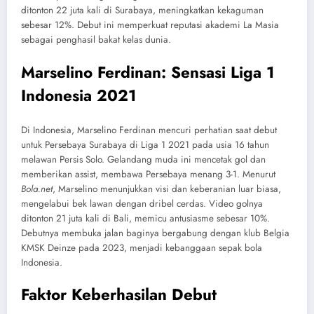
ditonton 22 juta kali di Surabaya, meningkatkan kekaguman
sebesar 12%. Debut ini memperkuat reputasi akademi La Masia
sebagai penghasil bakat kelas dunia.
Marselino Ferdinan: Sensasi Liga 1
Indonesia 2021
Di Indonesia, Marselino Ferdinan mencuri perhatian saat debut
untuk Persebaya Surabaya di Liga 1 2021 pada usia 16 tahun
melawan Persis Solo. Gelandang muda ini mencetak gol dan
memberikan assist, membawa Persebaya menang 3-1. Menurut
Bola.net
, Marselino menunjukkan visi dan keberanian luar biasa,
mengelabui bek lawan dengan dribel cerdas. Video golnya
ditonton 21 juta kali di Bali, memicu antusiasme sebesar 10%.
Debutnya membuka jalan baginya bergabung dengan klub Belgia
KMSK Deinze pada 2023, menjadi kebanggaan sepak bola
Indonesia.
Faktor Keberhasilan Debut