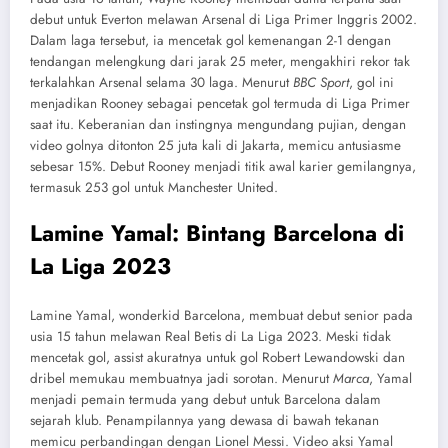
debut untuk Everton melawan Arsenal di Liga Primer Inggris 2002.
Dalam laga tersebut, ia mencetak gol kemenangan 2-1 dengan
tendangan melengkung dari jarak 25 meter, mengakhiri rekor tak
terkalahkan Arsenal selama 30 laga. Menurut
BBC Sport
, gol ini
menjadikan Rooney sebagai pencetak gol termuda di Liga Primer
saat itu. Keberanian dan instingnya mengundang pujian, dengan
video golnya ditonton 25 juta kali di Jakarta, memicu antusiasme
sebesar 15%. Debut Rooney menjadi titik awal karier gemilangnya,
termasuk 253 gol untuk Manchester United.
Lamine Yamal: Bintang Barcelona di
La Liga 2023
Lamine Yamal, wonderkid Barcelona, membuat debut senior pada
usia 15 tahun melawan Real Betis di La Liga 2023. Meski tidak
mencetak gol, assist akuratnya untuk gol Robert Lewandowski dan
dribel memukau membuatnya jadi sorotan. Menurut
Marca
, Yamal
menjadi pemain termuda yang debut untuk Barcelona dalam
sejarah klub. Penampilannya yang dewasa di bawah tekanan
memicu perbandingan dengan Lionel Messi. Video aksi Yamal