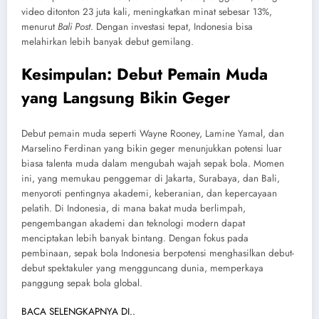
video ditonton 23 juta kali, meningkatkan minat sebesar 13%,
menurut
Bali Post
. Dengan investasi tepat, Indonesia bisa
melahirkan lebih banyak debut gemilang.
Kesimpulan: Debut Pemain Muda
yang Langsung Bikin Geger
Debut pemain muda seperti Wayne Rooney, Lamine Yamal, dan
Marselino Ferdinan yang bikin geger menunjukkan potensi luar
biasa talenta muda dalam mengubah wajah sepak bola. Momen
ini, yang memukau penggemar di Jakarta, Surabaya, dan Bali,
menyoroti pentingnya akademi, keberanian, dan kepercayaan
pelatih. Di Indonesia, di mana bakat muda berlimpah,
pengembangan akademi dan teknologi modern dapat
menciptakan lebih banyak bintang. Dengan fokus pada
pembinaan, sepak bola Indonesia berpotensi menghasilkan debut-
debut spektakuler yang mengguncang dunia, memperkaya
panggung sepak bola global.
BACA SELENGKAPNYA DI..