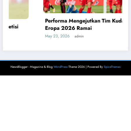
Performa Mengejutkan Tim Kuda Hitam Liga
Eropa 2026 Ramai
May 23, 2026
admin
NewsBlogger - Magazine & Blog
WordPress
Theme 2026 | Powered By
SpiceThemes