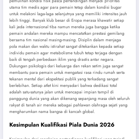
pemulihan kondisi fisik pasca pertandingan menjadi prioritas
utama tim medis agar para pemain tetap dalam kondisi bugar
untuk melakoni laga-laga selanjutnya yang memiliki intensitas jauh
lebih tinggi. Banyak klub besar di Eropa merasa khawatir setiap
kali jeda internasional tiba namun mereka juga bangga ketika
pemain andalan mereka mampu mencatatkan prestasi gemilang
bersama tim nasional masing-masing. Disiplin dalam menjaga
pola makan dan waktu istirahat sangat ditekankan kepada setiap
individu pemain agar metabolisme tubuh tetap terjaga dengan
baik di tengah perbedaan iklim yang drastis antar negara.
Dukungan psikologis dari keluarga dan rekan setim juga sangat
membantu para pemain untuk mengatasi rasa rindu rumah serta
tekanan mental dari ekspektasi publik yang terkadang sangat
berlebihan. Setiap atlet kini menyadari bahwa dedikasi total
adalah satu-satunya jalan untuk mencapai impian tampil di
panggung dunia yang akan dikenang sepanjang masa oleh seluruh
rakyat di tanah air mereka sebagai pahlawan olahraga sejati yang
mengharumkan nama bangsa di kancah global.
Kesimpulan Kualifikasi Piala Dunia 2026