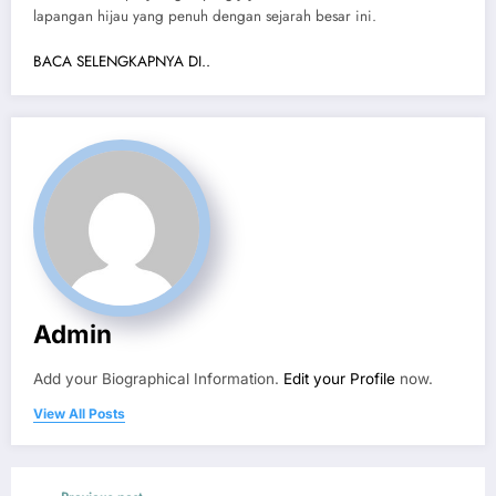
lapangan hijau yang penuh dengan sejarah besar ini.
BACA SELENGKAPNYA DI..
Admin
Add your Biographical Information.
Edit your Profile
now.
View All Posts