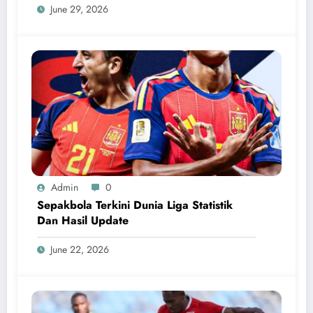
June 29, 2026
Admin
0
Sepakbola Terkini Dunia Liga Statistik
Dan Hasil Update
June 22, 2026