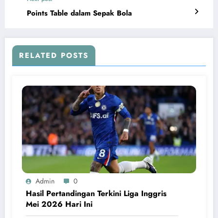
Points Table dalam Sepak Bola
RELATED POSTS
Admin
0
Hasil Pertandingan Terkini Liga Inggris
Mei 2026 Hari Ini