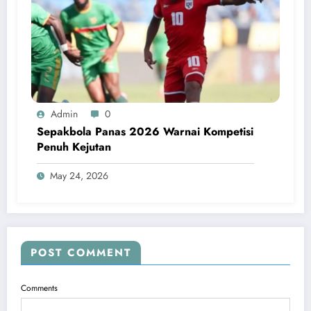
Admin
0
Sepakbola Panas 2026 Warnai Kompetisi
Penuh Kejutan
May 24, 2026
POST COMMENT
Comments