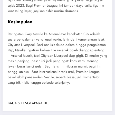
tapi data dukung analisnya—City menang 70 persen laga big six
sejak 2023. Bagi Premier League, ini tambah daya tarik: tiga tim
kuat saling kejar, janjikan akhir musim dramatis.
Kesimpulan
Peringatan Gary Neville ke Arsenal atas kehebatan City adalah
suara pengalaman yang tepat waktu, lahir dari kemenangan telak
City atas Liverpool. Dari analisis skuad dalam hingga pengalaman
Pep, Neville ingatkan bahwa title race tak boleh dianggap enteng
—Arsenal favorit, tapi City dan Liverpool siap gigit. Di musim yang
masih panjang, pesan ini jadi pengingat: konsistensi menang
lawan besar kunci gelar. Bagi fans, ini hiburan murni; bagi tim,
panggilan aksi. Saat internasional break usai, Premier League
bakal lebih panas—dan Neville, seperti biasa, jadi komentator
yang bikin kita tunggu episode selanjutnya.
BACA SELENGKAPNYA DI..