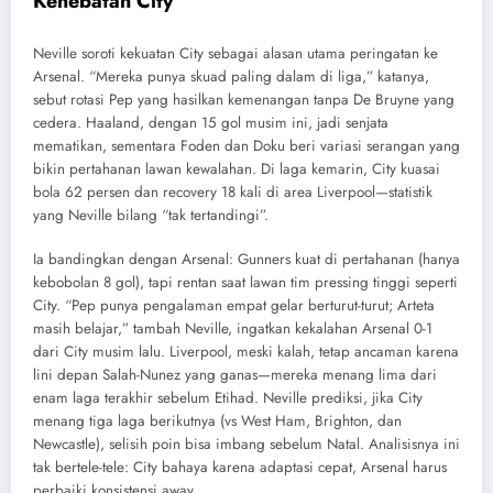
Kehebatan City
Neville soroti kekuatan City sebagai alasan utama peringatan ke
Arsenal. “Mereka punya skuad paling dalam di liga,” katanya,
sebut rotasi Pep yang hasilkan kemenangan tanpa De Bruyne yang
cedera. Haaland, dengan 15 gol musim ini, jadi senjata
mematikan, sementara Foden dan Doku beri variasi serangan yang
bikin pertahanan lawan kewalahan. Di laga kemarin, City kuasai
bola 62 persen dan recovery 18 kali di area Liverpool—statistik
yang Neville bilang “tak tertandingi”.
Ia bandingkan dengan Arsenal: Gunners kuat di pertahanan (hanya
kebobolan 8 gol), tapi rentan saat lawan tim pressing tinggi seperti
City. “Pep punya pengalaman empat gelar berturut-turut; Arteta
masih belajar,” tambah Neville, ingatkan kekalahan Arsenal 0-1
dari City musim lalu. Liverpool, meski kalah, tetap ancaman karena
lini depan Salah-Nunez yang ganas—mereka menang lima dari
enam laga terakhir sebelum Etihad. Neville prediksi, jika City
menang tiga laga berikutnya (vs West Ham, Brighton, dan
Newcastle), selisih poin bisa imbang sebelum Natal. Analisisnya ini
tak bertele-tele: City bahaya karena adaptasi cepat, Arsenal harus
perbaiki konsistensi away.