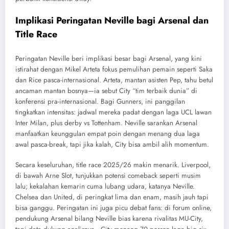
Implikasi Peringatan Neville bagi Arsenal dan
Title Race
Peringatan Neville beri implikasi besar bagi Arsenal, yang kini
istirahat dengan Mikel Arteta fokus pemulihan pemain seperti Saka
dan Rice pasca-internasional. Arteta, mantan asisten Pep, tahu betul
ancaman mantan bosnya—ia sebut City “tim terbaik dunia” di
konferensi pra-internasional. Bagi Gunners, ini panggilan
tingkatkan intensitas: jadwal mereka padat dengan laga UCL lawan
Inter Milan, plus derby vs Tottenham. Neville sarankan Arsenal
manfaatkan keunggulan empat poin dengan menang dua laga
awal pasca-break, tapi jika kalah, City bisa ambil alih momentum.
Secara keseluruhan, title race 2025/26 makin menarik. Liverpool,
di bawah Arne Slot, tunjukkan potensi comeback seperti musim
lalu; kekalahan kemarin cuma lubang udara, katanya Neville.
Chelsea dan United, di peringkat lima dan enam, masih jauh tapi
bisa ganggu. Peringatan ini juga picu debat fans: di forum online,
pendukung Arsenal bilang Neville bias karena rivalitas MU-City,