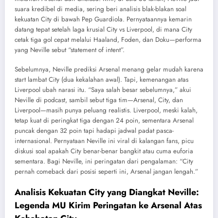
suara kredibel di media, sering beri analisis blak-blakan soal
kekuatan City di bawah Pep Guardiola. Pernyataannya kemarin
datang tepat setelah laga krusial City vs Liverpool, di mana City
cetak tiga gol cepat melalui Haaland, Foden, dan Doku—performa
yang Neville sebut “statement of intent”.
Sebelumnya, Neville prediksi Arsenal menang gelar mudah karena
start lambat City (dua kekalahan awal). Tapi, kemenangan atas
Liverpool ubah narasi itu. “Saya salah besar sebelumnya,” akui
Neville di podcast, sambil sebut tiga tim—Arsenal, City, dan
Liverpool—masih punya peluang realistis. Liverpool, meski kalah,
tetap kuat di peringkat tiga dengan 24 poin, sementara Arsenal
puncak dengan 32 poin tapi hadapi jadwal padat pasca-
internasional. Pernyataan Neville ini viral di kalangan fans, picu
diskusi soal apakah City benar-benar bangkit atau cuma euforia
sementara. Bagi Neville, ini peringatan dari pengalaman: “City
pernah comeback dari posisi seperti ini, Arsenal jangan lengah.”
Analisis Kekuatan City yang Diangkat Neville:
Legenda MU Kirim Peringatan ke Arsenal Atas