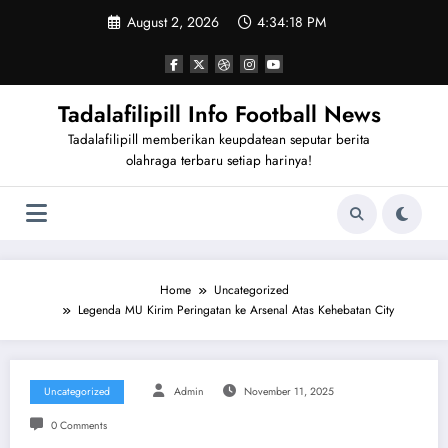
Skip
August 2, 2026
4:34:19 PM
to
content
Tadalafilipill Info Football News
Tadalafilipill memberikan keupdatean seputar berita
olahraga terbaru setiap harinya!
Home
Uncategorized
Legenda MU Kirim Peringatan ke Arsenal Atas Kehebatan City
Uncategorized
Admin
November 11, 2025
0 Comments