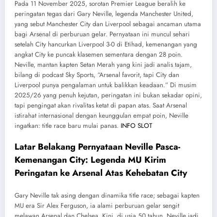
Pada 11 November 2025, sorotan Premier League beralih ke
peringatan tegas dari Gary Neville, legenda Manchester United,
yang sebut Manchester City dan Liverpool sebagai ancaman utama
bagi Arsenal di perburuan gelar. Pernyataan ini muncul sehari
setelah City hancurkan Liverpool 3-0 di Etihad, kemenangan yang
angkat City ke puncak klasemen sementara dengan 28 poin.
Neville, mantan kapten Setan Merah yang kini jadi analis tajam,
bilang di podcast Sky Sports, “Arsenal favorit, tapi City dan
Liverpool punya pengalaman untuk balikkan keadaan.” Di musim
2025/26 yang penuh kejutan, peringatan ini bukan sekadar opini,
tapi pengingat akan rivalitas ketat di papan atas. Saat Arsenal
istirahat internasional dengan keunggulan empat poin, Neville
ingatkan: title race baru mulai panas.
INFO SLOT
Latar Belakang Pernyataan Neville Pasca-
Kemenangan City: Legenda MU Kirim
Peringatan ke Arsenal Atas Kehebatan City
Gary Neville tak asing dengan dinamika title race; sebagai kapten
MU era Sir Alex Ferguson, ia alami perburuan gelar sengit
melawan Arsenal dan Chelsea. Kini, di usia 50 tahun, Neville jadi