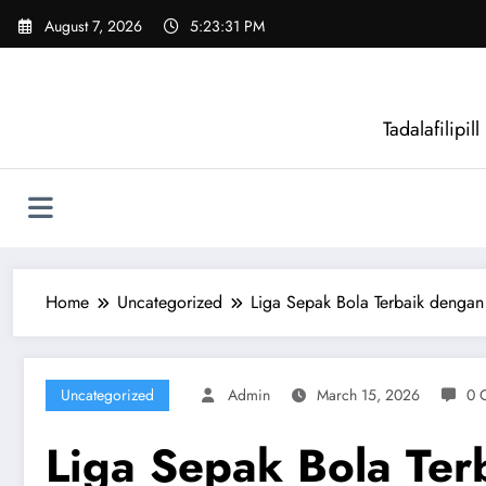
Skip
August 7, 2026
5:23:32 PM
to
content
Tadalafilipi
Home
Uncategorized
Liga Sepak Bola Terbaik dengan
Uncategorized
Admin
March 15, 2026
0 
Liga Sepak Bola Ter