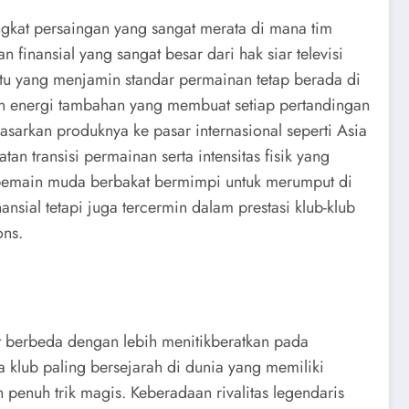
ngkat persaingan yang sangat merata di mana tim
inansial yang sangat besar dari hak siar televisi
satu yang menjamin standar permainan tetap berada di
kan energi tambahan yang membuat setiap pertandingan
masarkan produknya ke pasar internasional seperti Asia
n transisi permainan serta intensitas fisik yang
k pemain muda berbakat bermimpi untuk merumput di
nsial tetapi juga tercermin dalam prestasi klub-klub
ons.
 berbeda dengan lebih menitikberatkan pada
 klub paling bersejarah di dunia yang memiliki
penuh trik magis. Keberadaan rivalitas legendaris