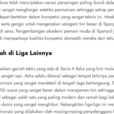
ona telah menciptakan narasi persaingan paling ikonik dalam
sangat menghargai estetika permainan sehingga setiap pema
apat bertahan dalam kompetisi yang sangat teknis ini. Mesk
 serta gengsi untuk mengenakan seragam tim besar di Spany
 di sana. Pengembangan akademi pemain muda di Spanyol ju
tuk memperkaya kualitas kompetisi domestik mereka dari tahu
ah di Liga Lainnya
abaikan gairah taktis yang ada di Serie A Italia yang kini
sangat rapi. Italia selalu dikenal sebagai tempat lahirnya 
ormasi yang sangat mendetail di tengah laga berlangsung.
ki suara yang sangat besar dalam manajemen tim sehingga 
l sebagai salah satu yang paling modern dan ramah bagi kel
unia yang sangat menghibur. Kebangkitan liga-liga ini men
 inovasi yang dilakukan oleh masing-masing penyelenggara 