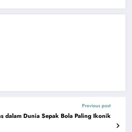
Previous post
as dalam Dunia Sepak Bola Paling Ikonik