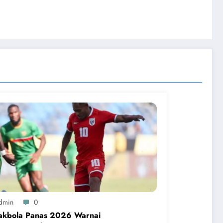
dmin
0
akbola Panas 2026 Warnai