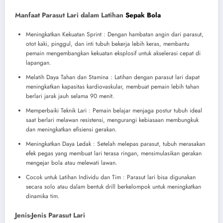
Manfaat Parasut Lari dalam Latihan
Sepak Bola
Meningkatkan Kekuatan Sprint : Dengan hambatan angin dari parasut,
otot kaki, pinggul, dan inti tubuh bekerja lebih keras, membantu
pemain mengembangkan kekuatan eksplosif untuk akselerasi cepat di
lapangan.
Melatih Daya Tahan dan Stamina : Latihan dengan parasut lari dapat
meningkatkan kapasitas kardiovaskular, membuat pemain lebih tahan
berlari jarak jauh selama 90 menit.
Memperbaiki Teknik Lari : Pemain belajar menjaga postur tubuh ideal
saat berlari melawan resistensi, mengurangi kebiasaan membungkuk
dan meningkatkan efisiensi gerakan.
Meningkatkan Daya Ledak : Setelah melepas parasut, tubuh merasakan
efek pegas yang membuat lari terasa ringan, mensimulasikan gerakan
mengejar bola atau melewati lawan.
Cocok untuk Latihan Individu dan Tim : Parasut lari bisa digunakan
secara solo atau dalam bentuk drill berkelompok untuk meningkatkan
dinamika tim.
Jenis-Jenis Parasut Lari