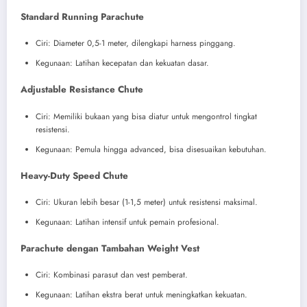
Standard Running Parachute
Ciri: Diameter 0,5-1 meter, dilengkapi harness pinggang.
Kegunaan: Latihan kecepatan dan kekuatan dasar.
Adjustable Resistance Chute
Ciri: Memiliki bukaan yang bisa diatur untuk mengontrol tingkat
resistensi.
Kegunaan: Pemula hingga advanced, bisa disesuaikan kebutuhan.
Heavy-Duty Speed Chute
Ciri: Ukuran lebih besar (1-1,5 meter) untuk resistensi maksimal.
Kegunaan: Latihan intensif untuk pemain profesional.
Parachute dengan Tambahan Weight Vest
Ciri: Kombinasi parasut dan vest pemberat.
Kegunaan: Latihan ekstra berat untuk meningkatkan kekuatan.