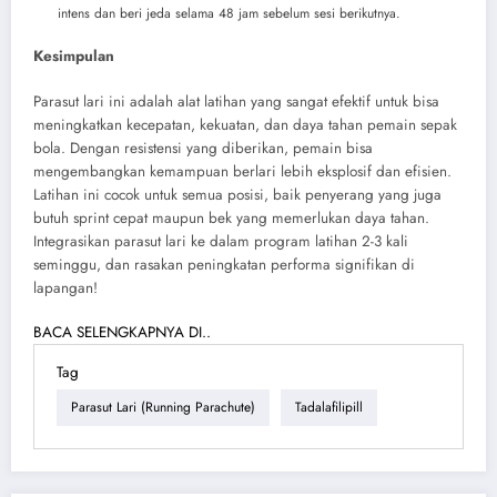
intens dan beri jeda selama 48 jam sebelum sesi berikutnya.
Kesimpulan
Parasut lari ini adalah alat latihan yang sangat efektif untuk bisa
meningkatkan kecepatan, kekuatan, dan daya tahan pemain sepak
bola. Dengan resistensi yang diberikan, pemain bisa
mengembangkan kemampuan berlari lebih eksplosif dan efisien.
Latihan ini cocok untuk semua posisi, baik penyerang yang juga
butuh sprint cepat maupun bek yang memerlukan daya tahan.
Integrasikan parasut lari ke dalam program latihan 2-3 kali
seminggu, dan rasakan peningkatan performa signifikan di
lapangan!
BACA SELENGKAPNYA DI..
Tag
Parasut Lari (Running Parachute)
Tadalafilipill