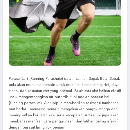
Parasut Lari (Running Parachute) dalam Latihan Sepak Bola. Sepak
bola akan menuntut pemain untuk memiliki kecepatan sprint, daya
tahan, dan kekuatan otot yang optimal. Salah satu alat latihan efektif
untuk mengembangkan atribut-atribut ini adalah parasut lari
(running parachute). Alat inipun memberikan resistensi tambahan
saat berlari, memaksa pemain mengeluarkan banyak tenaga dan
meningkatkan kekuatan kaki serta kecepatan. Artikel ini juga akan
membahas manfaat, cara penggunaan, dan latihan paling efektif
dengan parasut lari untuk pemain.