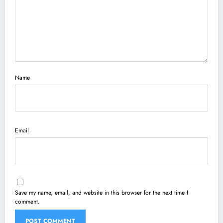
Name
Email
Save my name, email, and website in this browser for the next time I
comment.