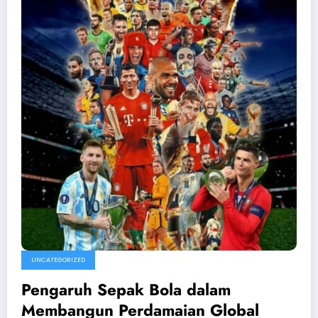
UNCATEGORIZED
Pengaruh Sepak Bola dalam
Membangun Perdamaian Global