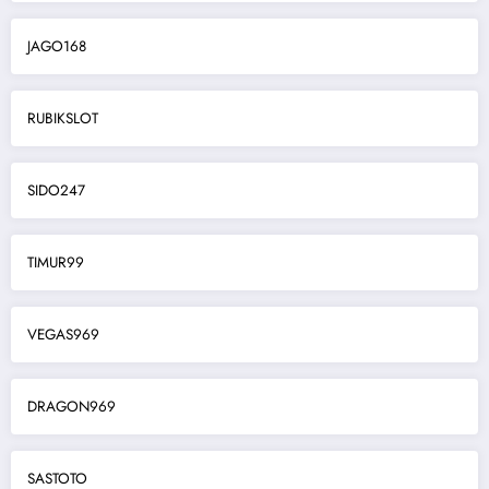
JAGO168
RUBIKSLOT
SIDO247
TIMUR99
VEGAS969
DRAGON969
SASTOTO