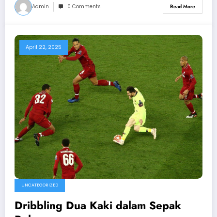
Admin
0 Comments
Read More
April 22, 2025
UNCATEGORIZED
Dribbling Dua Kaki dalam Sepak