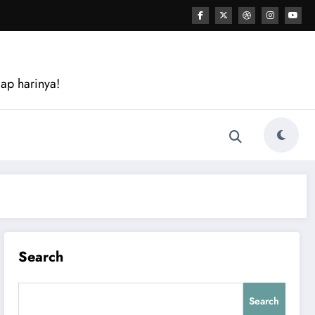
iap harinya!
Search
Search