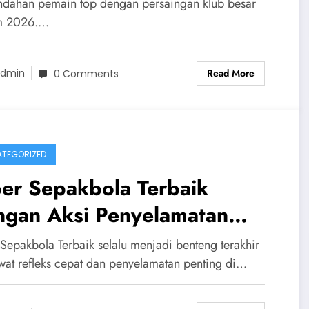
ndahan pemain top dengan persaingan klub besar
m 2026.…
Read More
dmin
0 Comments
TEGORIZED
per Sepakbola Terbaik
ngan Aksi Penyelamatan
bat
 Sepakbola Terbaik selalu menjadi benteng terakhir
ewat refleks cepat dan penyelamatan penting di…