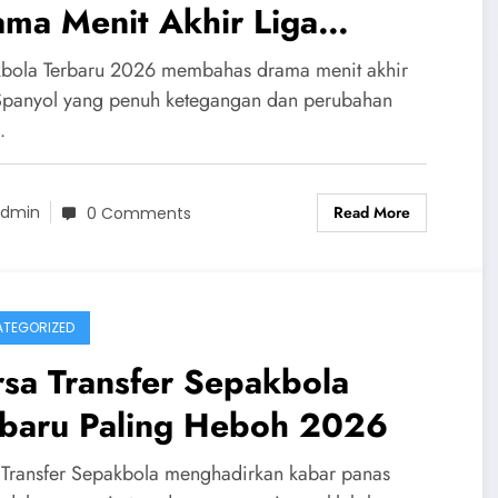
ma Menit Akhir Liga
anyol
bola Terbaru 2026 membahas drama menit akhir
Spanyol yang penuh ketegangan dan perubahan
…
Read More
dmin
0 Comments
TEGORIZED
sa Transfer Sepakbola
rbaru Paling Heboh 2026
 Transfer Sepakbola menghadirkan kabar panas