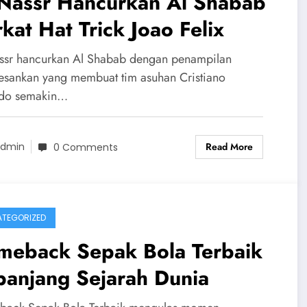
 Nassr Hancurkan Al Shabab
kat Hat Trick Joao Felix
ssr hancurkan Al Shabab dengan penampilan
sankan yang membuat tim asuhan Cristiano
do semakin…
Read More
dmin
0 Comments
TEGORIZED
meback Sepak Bola Terbaik
panjang Sejarah Dunia