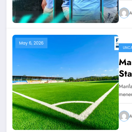
A
May 6, 2026
UNCA
Ma
Sta
Pe
Manfa
menen
A