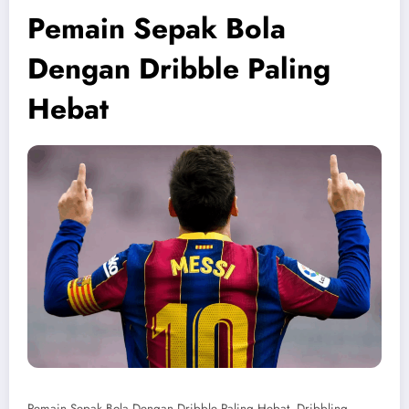
Pemain Sepak Bola
Dengan Dribble Paling
Hebat
Pemain Sepak Bola Dengan Dribble Paling Hebat. Dribbling