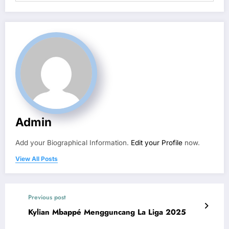
Admin
Add your Biographical Information.
Edit your Profile
now.
View All Posts
Previous post
Kylian Mbappé Mengguncang La Liga 2025