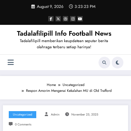
Skip
August 9, 2026
3:23:24 PM
to
content
Tadalafilipill Info Football News
Tadalafilipill memberikan keupdatean seputar berita
olahraga terbaru setiap harinya!
Home
Uncategorized
Respon Amorim Mengenai Kekalahan MU di Old Trafford
Uncategorized
Admin
November 25, 2025
0 Comments