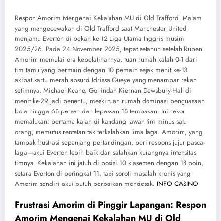
Respon Amorim Mengenai Kekalahan MU di Old Trafford. Malam
yang mengecewakan di Old Trafford saat Manchester United
menjamu Everton di pekan ke-12 Liga Utama Inggris musim
2025/26. Pada 24 November 2025, tepat setahun setelah Ruben
Amorim memulai era kepelatihannya, tuan rumah kalah 0-1 dari
tim tamu yang bermain dengan 10 pemain sejak menit ke-13
akibat kartu merah absurd Idrissa Gueye yang menampar rekan
setimnya, Michael Keane. Gol indah Kiernan Dewsbury-Hall di
menit ke-29 jadi penentu, meski tuan rumah dominasi penguasaan
bola hingga 68 persen dan lepaskan 18 tembakan. Ini rekor
memalukan: pertama kalah di kandang lawan tim minus satu
orang, memutus rentetan tak terkalahkan lima laga. Amorim, yang
tampak frustrasi sepanjang pertandingan, beri respons jujur pasca-
laga—akui Everton lebih baik dan salahkan kurangnya intensitas
timnya. Kekalahan ini jatuh di posisi 10 klasemen dengan 18 poin,
setara Everton di peringkat 11, tapi soroti masalah kronis yang
Amorim sendiri akui butuh perbaikan mendesak.
INFO CASINO
Frustrasi Amorim di Pinggir Lapangan: Respon
Amorim Mengenai Kekalahan MU di Old