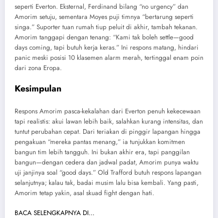
seperti Everton. Eksternal, Ferdinand bilang “no urgency” dan
Amorim setuju, sementara Moyes puji timnya “bertarung seperti
singa.” Suporter tuan rumah tiup peluit di akhir, tambah tekanan.
Amorim tanggapi dengan tenang: “Kami tak boleh settle—good
days coming, tapi butuh kerja keras.” Ini respons matang, hindari
panic meski posisi 10 klasemen alarm merah, tertinggal enam poin
dari zona Eropa.
Kesimpulan
Respons Amorim pasca-kekalahan dari Everton penuh kekecewaan
tapi realistis: akui lawan lebih baik, salahkan kurang intensitas, dan
tuntut perubahan cepat. Dari teriakan di pinggir lapangan hingga
pengakuan “mereka pantas menang,” ia tunjukkan komitmen
bangun tim lebih tangguh. Ini bukan akhir era, tapi panggilan
bangun—dengan cedera dan jadwal padat, Amorim punya waktu
uji janjinya soal “good days.” Old Trafford butuh respons lapangan
selanjutnya; kalau tak, badai musim lalu bisa kembali. Yang pasti,
Amorim tetap yakin, asal skuad fight dengan hati.
BACA SELENGKAPNYA DI…