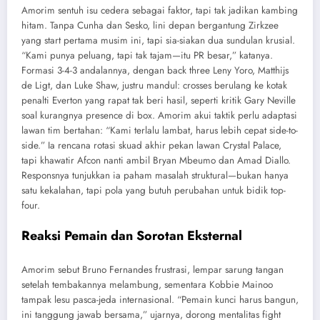
Amorim sentuh isu cedera sebagai faktor, tapi tak jadikan kambing
hitam. Tanpa Cunha dan Sesko, lini depan bergantung Zirkzee
yang start pertama musim ini, tapi sia-siakan dua sundulan krusial.
“Kami punya peluang, tapi tak tajam—itu PR besar,” katanya.
Formasi 3-4-3 andalannya, dengan back three Leny Yoro, Matthijs
de Ligt, dan Luke Shaw, justru mandul: crosses berulang ke kotak
penalti Everton yang rapat tak beri hasil, seperti kritik Gary Neville
soal kurangnya presence di box. Amorim akui taktik perlu adaptasi
lawan tim bertahan: “Kami terlalu lambat, harus lebih cepat side-to-
side.” Ia rencana rotasi skuad akhir pekan lawan Crystal Palace,
tapi khawatir Afcon nanti ambil Bryan Mbeumo dan Amad Diallo.
Responsnya tunjukkan ia paham masalah struktural—bukan hanya
satu kekalahan, tapi pola yang butuh perubahan untuk bidik top-
four.
Reaksi Pemain dan Sorotan Eksternal
Amorim sebut Bruno Fernandes frustrasi, lempar sarung tangan
setelah tembakannya melambung, sementara Kobbie Mainoo
tampak lesu pasca-jeda internasional. “Pemain kunci harus bangun,
ini tanggung jawab bersama,” ujarnya, dorong mentalitas fight