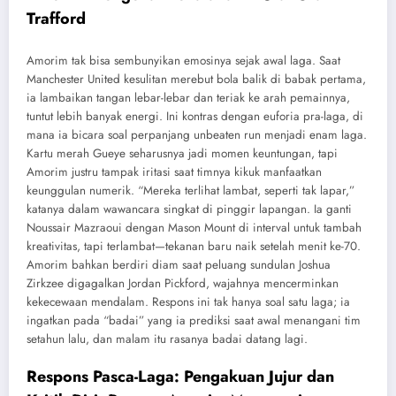
Trafford
Amorim tak bisa sembunyikan emosinya sejak awal laga. Saat
Manchester United kesulitan merebut bola balik di babak pertama,
ia lambaikan tangan lebar-lebar dan teriak ke arah pemainnya,
tuntut lebih banyak energi. Ini kontras dengan euforia pra-laga, di
mana ia bicara soal perpanjang unbeaten run menjadi enam laga.
Kartu merah Gueye seharusnya jadi momen keuntungan, tapi
Amorim justru tampak iritasi saat timnya kikuk manfaatkan
keunggulan numerik. “Mereka terlihat lambat, seperti tak lapar,”
katanya dalam wawancara singkat di pinggir lapangan. Ia ganti
Noussair Mazraoui dengan Mason Mount di interval untuk tambah
kreativitas, tapi terlambat—tekanan baru naik setelah menit ke-70.
Amorim bahkan berdiri diam saat peluang sundulan Joshua
Zirkzee digagalkan Jordan Pickford, wajahnya mencerminkan
kekecewaan mendalam. Respons ini tak hanya soal satu laga; ia
ingatkan pada “badai” yang ia prediksi saat awal menangani tim
setahun lalu, dan malam itu rasanya badai datang lagi.
Respons Pasca-Laga: Pengakuan Jujur dan