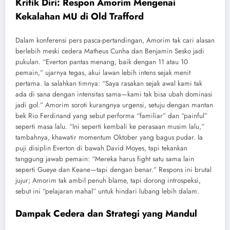
Kritik Diri: Respon Amorim Mengenai
Kekalahan MU di Old Trafford
Dalam konferensi pers pasca-pertandingan, Amorim tak cari alasan
berlebih meski cedera Matheus Cunha dan Benjamin Sesko jadi
pukulan. “Everton pantas menang, baik dengan 11 atau 10
pemain,” ujarnya tegas, akui lawan lebih intens sejak menit
pertama. Ia salahkan timnya: “Saya rasakan sejak awal kami tak
ada di sana dengan intensitas sama—kami tak bisa ubah dominasi
jadi gol.” Amorim soroti kurangnya urgensi, setuju dengan mantan
bek Rio Ferdinand yang sebut performa “familiar” dan “painful”
seperti masa lalu. “Ini seperti kembali ke perasaan musim lalu,”
tambahnya, khawatir momentum Oktober yang bagus pudar. Ia
puji disiplin Everton di bawah David Moyes, tapi tekankan
tanggung jawab pemain: “Mereka harus fight satu sama lain
seperti Gueye dan Keane—tapi dengan benar.” Respons ini brutal
jujur; Amorim tak ambil penuh blame, tapi dorong introspeksi,
sebut ini “pelajaran mahal” untuk hindari lubang lebih dalam.
Dampak Cedera dan Strategi yang Mandul