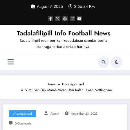
Skip
August 7, 2026
2:56:35 PM
to
content
Tadalafilipill Info Football News
Tadalafilipill memberikan keupdatean seputar berita
olahraga terbaru setiap harinya!
Home
Uncategorized
Virgil van Dijk Marah-marah Usai Kalah Lawan Nottingham
Uncategorized
Admin
November 23, 2025
0 Comments