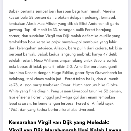
Babak pertama sempat beri harapan bagi tuan rumah. Mereka
kuasai bola 58 persen dan ciptakan delapan peluang, termasuk
tembakan Alexis Mac Allister yang diblok Elliot Anderson di garis
gawang. Tapi di menit ke-33, serangan balik Forest berujung
corner, dan sundulan Virgil van Dijk malah deflect ke Murillo yang
tembakkan bola keras ke pojok bawah—gol pembuka yang lahir
dari kelengahan set-piece. Alisson, baru pulih dari cedera, tak bisa
berbuat banyak. Babak kedua langsung ambruk: hanya 47 detik
setelah restart, Neco Williams umpan silang untuk Savona sontek
bola bebas di kotak penalti, bikin 2-0. Arne Slot buru-buru ganti
Ibrahima Konate dengan Hugo Ekitike, geser Ryan Gravenberch ke
belakang, tapi chaos makin jadi. Forest tekan balik, dan di menit
ke-78, Alisson parry tembakan Omari Hutchinson jatuh ke Gibbs-
White yang finis dingin. Penguasaan Liverpool turun ke 52 persen,
tapi efisiensi Forest unggul jauh—tiga gol dari enam tembakan
tepat sasaran. Ini kemenangan terbesar Forest di Anfield sejak
1965, dan yang kedua berturut-turut atas Liverpool.
Kemarahan Virgil van Dijk yang Meledak:
Virgil van Dijk Marah-marah Usai Kalah Lawan