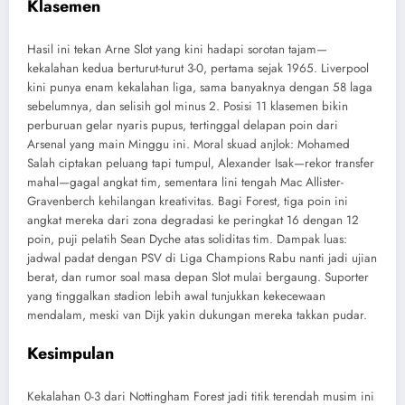
Klasemen
Hasil ini tekan Arne Slot yang kini hadapi sorotan tajam—
kekalahan kedua berturut-turut 3-0, pertama sejak 1965. Liverpool
kini punya enam kekalahan liga, sama banyaknya dengan 58 laga
sebelumnya, dan selisih gol minus 2. Posisi 11 klasemen bikin
perburuan gelar nyaris pupus, tertinggal delapan poin dari
Arsenal yang main Minggu ini. Moral skuad anjlok: Mohamed
Salah ciptakan peluang tapi tumpul, Alexander Isak—rekor transfer
mahal—gagal angkat tim, sementara lini tengah Mac Allister-
Gravenberch kehilangan kreativitas. Bagi Forest, tiga poin ini
angkat mereka dari zona degradasi ke peringkat 16 dengan 12
poin, puji pelatih Sean Dyche atas soliditas tim. Dampak luas:
jadwal padat dengan PSV di Liga Champions Rabu nanti jadi ujian
berat, dan rumor soal masa depan Slot mulai bergaung. Suporter
yang tinggalkan stadion lebih awal tunjukkan kekecewaan
mendalam, meski van Dijk yakin dukungan mereka takkan pudar.
Kesimpulan
Kekalahan 0-3 dari Nottingham Forest jadi titik terendah musim ini