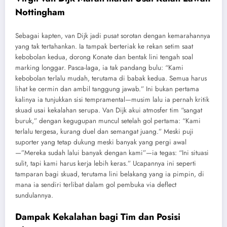
Nottingham
Sebagai kapten, van Dijk jadi pusat sorotan dengan kemarahannya
yang tak tertahankan. Ia tampak berteriak ke rekan setim saat
kebobolan kedua, dorong Konate dan bentak lini tengah soal
marking longgar. Pasca-laga, ia tak pandang bulu: “Kami
kebobolan terlalu mudah, terutama di babak kedua. Semua harus
lihat ke cermin dan ambil tanggung jawab.” Ini bukan pertama
kalinya ia tunjukkan sisi tempramental—musim lalu ia pernah kritik
skuad usai kekalahan serupa. Van Dijk akui atmosfer tim “sangat
buruk,” dengan kegugupan muncul setelah gol pertama: “Kami
terlalu tergesa, kurang duel dan semangat juang.” Meski puji
suporter yang tetap dukung meski banyak yang pergi awal
—”Mereka sudah lalui banyak dengan kami”—ia tegas: “Ini situasi
sulit, tapi kami harus kerja lebih keras.” Ucapannya ini seperti
tamparan bagi skuad, terutama lini belakang yang ia pimpin, di
mana ia sendiri terlibat dalam gol pembuka via deflect
sundulannya.
Dampak Kekalahan bagi Tim dan Posisi