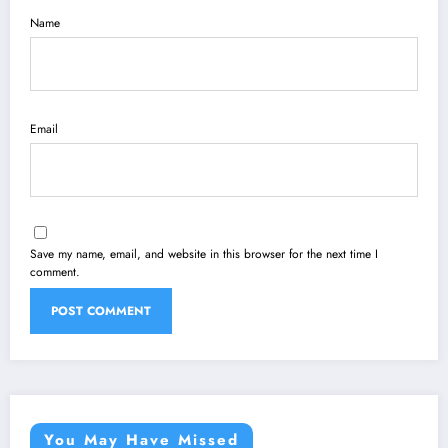
Name
Email
Save my name, email, and website in this browser for the next time I
comment.
You May Have Missed