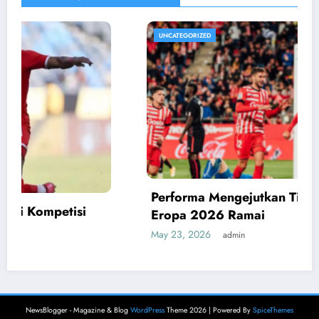
UNCATEGORIZED
Performa Mengejutkan Tim Kuda Hitam Liga
Eropa 2026 Ramai
May 23, 2026
admin
NewsBlogger - Magazine & Blog
WordPress
Theme 2026 | Powered By
SpiceThemes