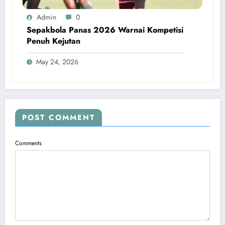
Admin
0
Sepakbola Panas 2026 Warnai Kompetisi
Penuh Kejutan
May 24, 2026
POST COMMENT
Comments